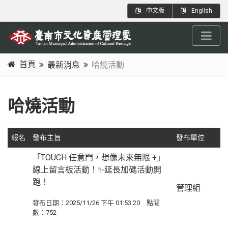
跳
:::
中文版
English
到
主
要
內
首頁
最新消息
哈燒活動
容
:::
區
塊
哈燒活動
報名
發布主旨
發布單位
「TOUCH 任意門，想像未來無限 +」
線上留言板活動！✨延長加碼活動開
跑！
管理組
發布日期：2025/11/26 下午 01:53:20 點閱
數：752