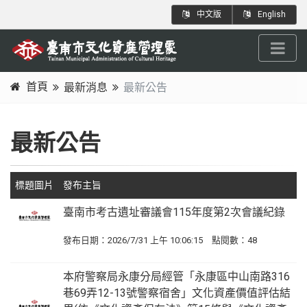
跳
:::
中文版
English
到
主
要
內
首頁
最新消息
最新公告
容
:::
區
塊
最新公告
標題圖片
發布主旨
臺南市考古遺址審議會115年度第2次會議紀錄
發布日期：2026/7/31 上午 10:06:15 點閱數：48
本府警察局永康分局經管「永康區中山南路316
巷69弄12-13號警察宿舍」文化資產價值評估結