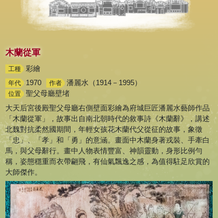
木蘭從軍
彩繪
工種
1970
潘麗水（1914－1995）
年代
作者
聖父母廳壁堵
位置
大天后宮後殿聖父母廳右側壁面彩繪為府城巨匠潘麗水藝師作品
「木蘭從軍」，故事出自南北朝時代的敘事詩《木蘭辭》，講述
北魏對抗柔然國期間，年輕女孩花木蘭代父從征的故事，象徵
「忠」、「孝」和「勇」的意涵。畫面中木蘭身著戎裝、手牽白
馬，與父母辭行。畫中人物表情豐富、神韻靈動，身形比例勻
稱，姿態穩重而衣帶翩飛，有仙氣飄逸之感，為值得駐足欣賞的
大師傑作。