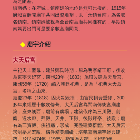
為之阻塞。
鎮南媽：在府城，鎮南媽的地位是無可比擬的。1915年
府城百餘間廟宇共同出資雕塑，以「永鎮台南」為名取
名鎮南。鎮南媽被視為全台南宮廟共同擁有的，早期鎮
南媽要出門可是要多數宮廟同意。
廟宇介紹
大天后宮
主祀天上聖母，建於鄭氏時期，原為明寧靖王府，後改
為東寧天妃宮，康熙23年（1683）施琅改建為天后宮。
康熙59年（1720）編入朝廷祀典，是為「祀典大天后
宮」名稱之由來。
嘉慶23年（1818）因火災毀損，由官民捐資重修，300
多年來經歷十數次修葺。大天后宮為閩南傳統宮廟建
築，座東朝西，廟前有廣場，建築依序為三川殿、前
庭、過水廊、拜殿、天井、正殿、後殿拜亭、後殿；廟
右為三寶殿、佛祖廳，形成一完整建築群體。大天后宮
形制格局宏敞、構件精美細緻，堪稱臺南廟宇經典建
築。於民國74年（1985）指定為古蹟，民國89年