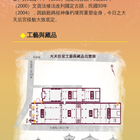
（2000）文資法修法改列國定古蹟，民國93年
（2004），因鎮殿媽祖神像朽壞而重塑金身，今日之大
天后宮樣貌大致底定。
工藝與藏品