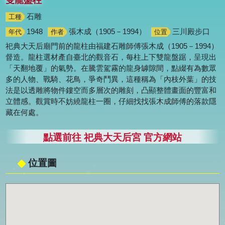
雙龍盤柱
石雕
工種
1948
張木成（1905－1994）
三川殿步口
年代
作者
位置
祀典大天后廟門前的龍柱由福建石雕師傅張木成（1905－1994）
督造。龍柱選材產自臺北的觀音石，每柱上下雙龍盤踞，呈現出
「天翻地覆」的氣勢。在騰雲駕霧的龍身罅隙間，點綴有為數眾
多的人物、戰騎、花鳥，爭奇鬥異，這種稱為「內枝外葉」的技
法是以透雕將物件鏤空而多層次的雕刻，凸顯整體畫面的豐富和
立體感。觀賞時不妨繞龍柱一圈，仔細找找張木成師傅的落款隱
藏在何處。
點選前往 祀典大天后宮 官方網站
位置圖