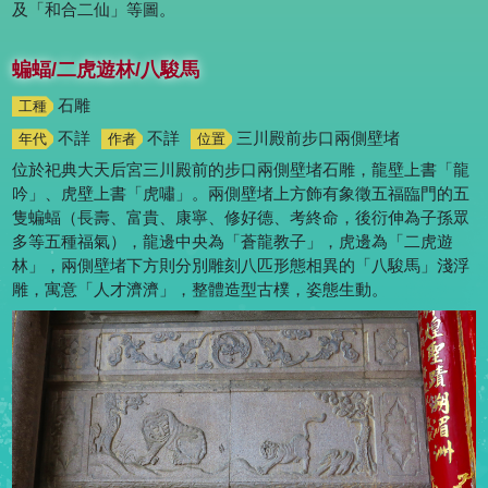
及「和合二仙」等圖。
蝙蝠/二虎遊林/八駿馬
石雕
工種
不詳
不詳
三川殿前步口兩側壁堵
年代
作者
位置
位於祀典大天后宮三川殿前的步口兩側壁堵石雕，龍壁上書「龍
吟」、虎壁上書「虎嘯」。兩側壁堵上方飾有象徵五福臨門的五
隻蝙蝠（長壽、富貴、康寧、修好德、考終命，後衍伸為子孫眾
多等五種福氣），龍邊中央為「蒼龍教子」，虎邊為「二虎遊
林」，兩側壁堵下方則分別雕刻八匹形態相異的「八駿馬」淺浮
雕，寓意「人才濟濟」，整體造型古樸，姿態生動。