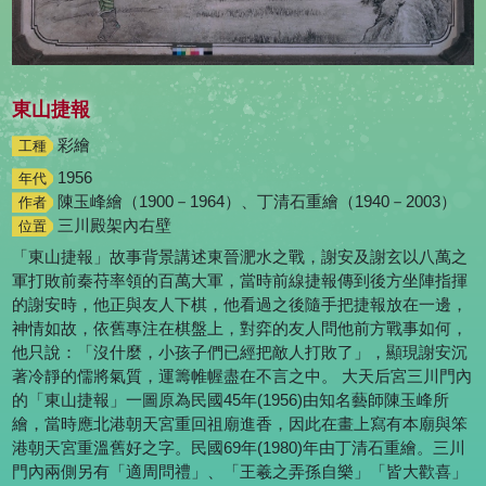
東山捷報
彩繪
工種
1956
年代
陳玉峰繪（1900－1964）、丁清石重繪（1940－2003）
作者
三川殿架內右壁
位置
「東山捷報」故事背景講述東晉淝水之戰，謝安及謝玄以八萬之
軍打敗前秦苻率領的百萬大軍，當時前線捷報傳到後方坐陣指揮
的謝安時，他正與友人下棋，他看過之後隨手把捷報放在一邊，
神情如故，依舊專注在棋盤上，對弈的友人問他前方戰事如何，
他只說：「沒什麼，小孩子們已經把敵人打敗了」，顯現謝安沉
著冷靜的儒將氣質，運籌帷幄盡在不言之中。 大天后宮三川門內
的「東山捷報」一圖原為民國45年(1956)由知名藝師陳玉峰所
繪，當時應北港朝天宮重回祖廟進香，因此在畫上寫有本廟與笨
港朝天宮重溫舊好之字。民國69年(1980)年由丁清石重繪。三川
門內兩側另有「適周問禮」、「王羲之弄孫自樂」「皆大歡喜」