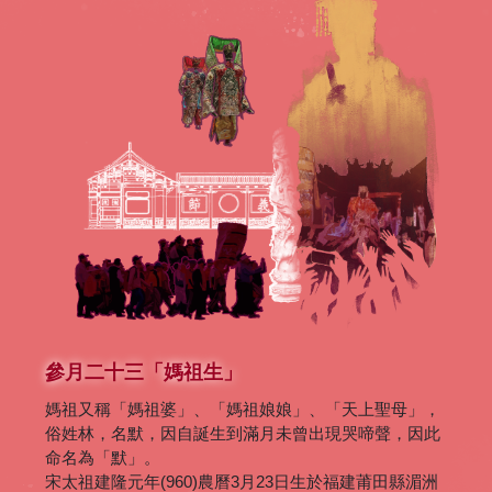
參月二十三「媽祖生」
媽祖又稱「媽祖婆」、「媽祖娘娘」、「天上聖母」，
俗姓林，名默，因自誕生到滿月未曾出現哭啼聲，因此
命名為「默」。
宋太祖建隆元年(960)農曆3月23日生於福建莆田縣湄洲