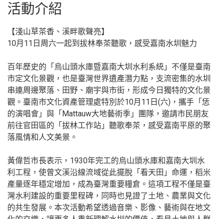
活動介紹
【淺山草茶香、溪畔歌聲亮】
10月11日周六一起到拔林奉茶聽歌，感受嘉南水圳魅力
百年歷史的「烏山頭水庫暨嘉南大圳水利系統」不僅是臺南
市定文化景觀，也是臺灣世界遺產潛力點，支流密集的水圳
串連周邊聚落、田野、廟宇與市街，形成今日獨特的文化景
觀。臺南市文化資產管理處特別於10月11日(六)，攜手「恁
的演唱會」與「Mattauw大地藝術季」團隊，邀請市民朋友
前往官田區的「拔林工作站」聽歌奉茶，感受嘉南平原的聚
落風情和人文美景。
黃偉哲市長表示，1930年完工的烏山頭水庫和嘉南大圳水
利工程，使曾文溪沿線流域從此擺脫「看天田」命運，稻米
產量逐年穩定增加，成為臺灣重要糧倉。這項工程不僅是臺
灣水利建設的重要里程碑，同時也見證了土地、農業與文化
的共生發展。本次活動希望透過音樂、影像、藝術與在地文