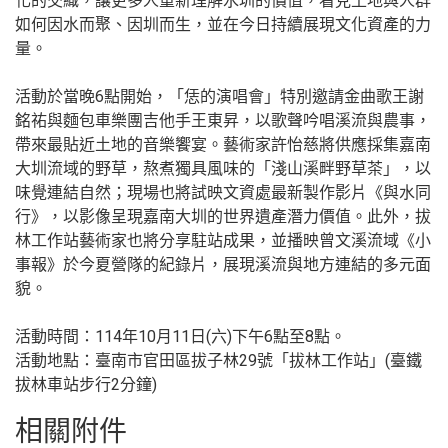
化的交織，讓更多人重新理解水圳的價值，看見土地與人群
如何因水而聚、因圳而生，並在今日持續展現文化資產的力
量。
活動於當晚6點開始，「恁的演唱會」特別邀請金曲歌王謝
銘祐與麵包車樂團吉他手王東昇，以歌聲吟唱溪流與農事，
帶來最貼近土地的音樂饗宴。藝術家許怡慈將供應採集嘉南
大圳流域的野草，熬煮獨具風味的「淺山溪畔野草茶」，以
味覺連結自然；現場也將試映文資處最新製作影片《與水同
行》，以影像呈現嘉南大圳的世界遺產潛力價值。此外，拔
林工作站藝術家也將分享駐站成果，並播映曾文溪流域《小
事報》於今夏營隊的紀錄片，展現溪流與地方連結的多元面
貌。
活動時間：114年10月11日(六)下午6點至8點。
活動地點：臺南市官田區拔子林29號「拔林工作站」(臺鐵
拔林車站步行2分鐘)
相關附件