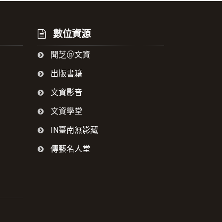
數位資源
聞芝＠文資
出版書籍
文資影音
文資學堂
IN臺南無影藏
傳藝名人堂