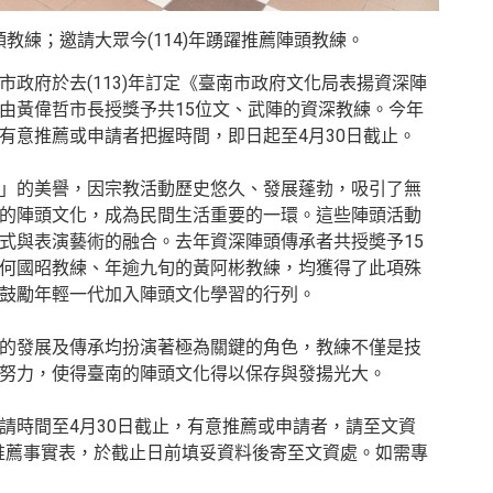
頭教練；邀請大眾今(114)年踴躍推薦陣頭教練。
政府於去(113)年訂定《臺南市政府文化局表揚資深陣
由黃偉哲市長授獎予共15位文、武陣的資深教練。今年
有意推薦或申請者把握時間，即日起至4月30日截止。
」的美譽，因宗教活動歷史悠久、發展蓬勃，吸引了無
的陣頭文化，成為民間生活重要的一環。這些陣頭活動
式與表演藝術的融合。去年資深陣頭傳承者共授奬予15
何國昭教練、年逾九旬的黃阿彬教練，均獲得了此項殊
鼓勵年輕一代加入陣頭文化學習的行列。
的發展及傳承均扮演著極為關鍵的角色，教練不僅是技
努力，使得臺南的陣頭文化得以保存與發揚光大。
請時間至4月30日截止，有意推薦或申請者，請至文資
推薦事實表，於截止日前填妥資料後寄至文資處。如需專