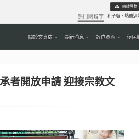
網站導覽
熱門關鍵字
孔子廟
，
熱蘭遮
關於文資處
最新消息
數位資源
便民
承者開放申請 迎接宗教文