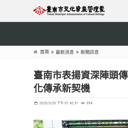
跳
:::
到
主
要
內
容
區
首頁
最新消息
新聞訊息
塊
:::
臺南市表揚資深陣頭傳
化傳承新契機
2025/3/20 下午 01:42:31
394