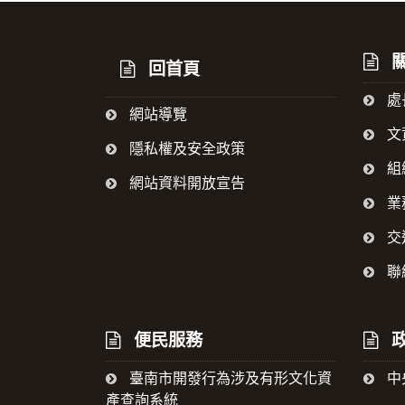
:::
關
回首頁
處
網站導覽
文
隱私權及安全政策
組
網站資料開放宣告
業
交
聯
便民服務
政
臺南市開發行為涉及有形文化資
中
產查詢系統