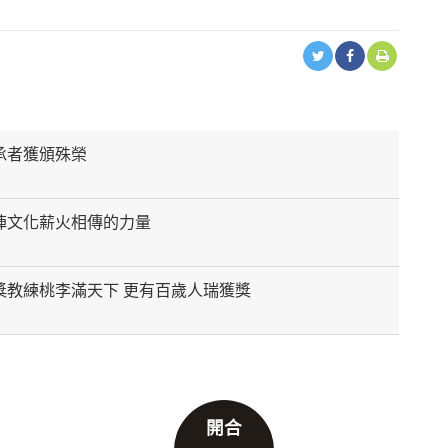
承者獲頒殊榮
陣文化薪火相傳的力量
獎教練桃李滿天下 更有百歲人瑞獲獎
開合