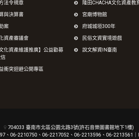
方法令規章
隆田CHACHA文化資產教
算與決算書
宮廟博物館
助案
府城城垣300年
化資產審議會
民俗文資實境遊戲
文化資產維護推廣】公益勸募
說文解資IN臺南
徵信
益衝突迴避公開專區
704033 臺南市北區公園北路3號(許石音樂圖書館地下1樓)
7、06-2210750、06-2217052、06-2213596、06-2213561｜