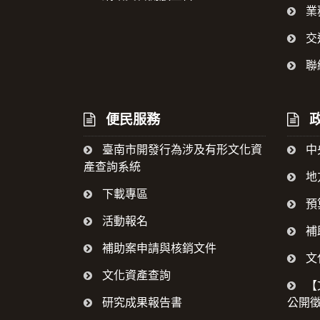
業
交
聯
便民服務
政
臺南市開發行為涉及有形文化資
中
產查詢系統
地
下載專區
預
活動報名
補
補助案申請與核銷文件
文
文化資產查詢
【
研究成果報告書
公開