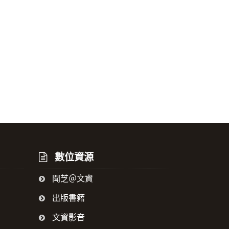
數位資源
聞芝＠文資
出版書籍
文資影音