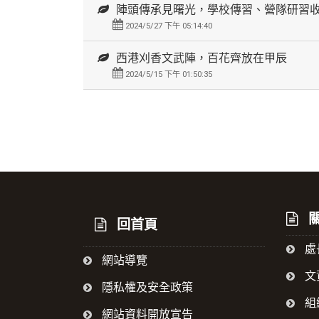
陣頭傳承見曙光，學校傳習、營隊研習
2024/5/27 下午 05:14:40
西港刈香文武陣，百花齊放在甲辰
2024/5/15 下午 01:50:35
:::
關
回首頁
處
網站導覽
文
隱私權及安全政策
組
網站資料開放宣告