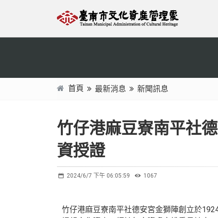
跳
:::
到
主
要
內
容
區
首頁
最新消息
新聞訊息
塊
:::
竹仔港麻豆寮南平社德
資授證
2024/6/7 下午 06:05:59
1067
竹仔港麻豆寮南平社德安宮金獅陣創立於192