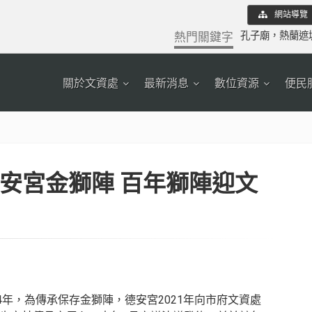
網站導覽
熱門關鍵字
孔子廟
，
熱蘭遮
關於文資處
最新消息
數位資源
便民
安宮金獅陣 百年獅陣迎文
4年，為傳承保存金獅陣，德安宮2021年向市府文資處