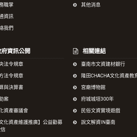
務職掌
其他消息
通資訊
絡我們
府資訊公開
相關連結
央法令規章
臺南市文資建材銀行
方法令規章
隆田CHACHA文化資產教
算與決算書
宮廟博物館
助案
府城城垣300年
化資產審議會
民俗文資實境遊戲
文化資產維護推廣】公益勸募
說文解資IN臺南
徵信