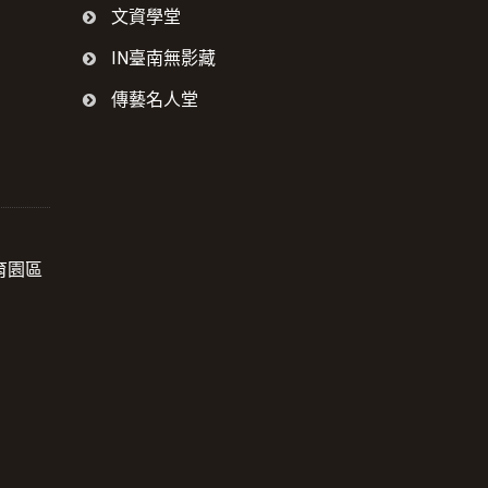
文資學堂
IN臺南無影藏
傳藝名人堂
育園區