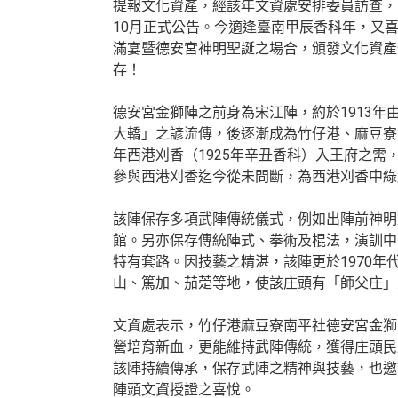
提報文化資產，經該年文資處安排委員訪查，
10月正式公告。今適逢臺南甲辰香科年，又
滿宴暨德安宮神明聖誕之場合，頒發文化資產
存！
德安宮金獅陣之前身為宋江陣，約於1913
大轎」之諺流傳，後逐漸成為竹仔港、麻豆寮
年西港刈香（1925年辛丑香科）入王府之
參與西港刈香迄今從未間斷，為西港刈香中綠
該陣保存多項武陣傳統儀式，例如出陣前神明
館。另亦保存傳統陣式、拳術及棍法，演訓中
特有套路。因技藝之精湛，該陣更於1970
山、篤加、茄萣等地，使該庄頭有「師父庄」
文資處表示，竹仔港麻豆寮南平社德安宮金獅
營培育新血，更能維持武陣傳統，獲得庄頭民
該陣持續傳承，保存武陣之精神與技藝，也邀
陣頭文資授證之喜悅。