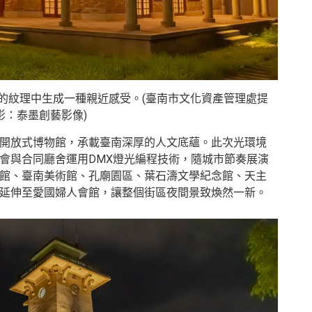
的紋理中生成一種親近感受。(臺南市文化資產管理處提
影：泰墨創藝影像)
開放式博物館，承載臺南深厚的人文底蘊。此次光環境
會與合同廳舍運用DMX燈光編程技術，隨城市節奏展演
館、臺南美術館、孔廟園區、葉石濤文學紀念館、天主
延伸至愛國婦人會館，讓整個街區夜間景致煥然一新。