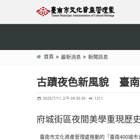
跳
:::
到
主
要
內
容
區
首頁
最新消息
新聞訊息
塊
:::
古蹟夜色新風貌 臺南
2025/7/11 上午 09:30:30
1211
府城街區夜間美學重現歷
臺南市文化資產管理處推動的「臺南400城