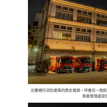
光暈襯托消防建築的歷史風貌，呼應另一側民
資產管理處提