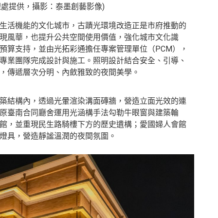
理處提供，攝影：泰墨創藝影像)
生活機能的文化城市，古蹟光環境改造正是市府推動的
現風華，也提升公共空間使用價值，強化城市文化識
預算支持，並由光拓彩通擔任專案管理單位（PCM），
專業團隊完成設計與施工。照明設計結合安全、引導、
，傳遞層次分明、內斂雅致的夜間美學。
築結構內，透過光暈渲染溝面磚牆，營造立面光效的連
原臺南合同廳舍運用光涵構手法勾勒牛眼窗與建築輪
館，並重現民生路騎樓下方的歷史遺構；愛國婦人會館
燈具，營造靜謐溫潤的夜間氛圍。