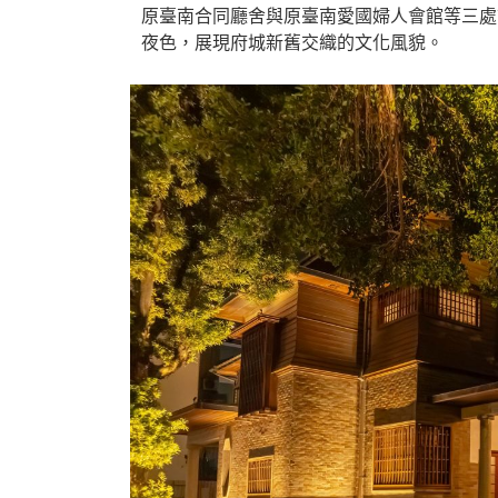
原臺南合同廳舍與原臺南愛國婦人會館等三處
夜色，展現府城新舊交織的文化風貌。