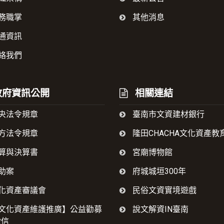
務職掌
其他消息
通資訊
絡我們
府資訊公開
相關連結
央法令規章
臺南市文資建材銀行
方法令規章
隆田CHACHA文化資產教
算與決算書
宮廟博物館
助案
府城城垣300年
化資產審議會
民俗文資實境遊戲
文化資產維護推廣】公益勸募
說文解資IN臺南
徵信