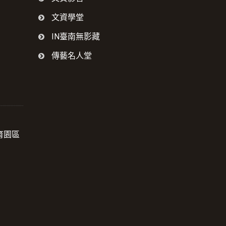
文資學堂
IN臺南無影藏
傳藝名人堂
育園區