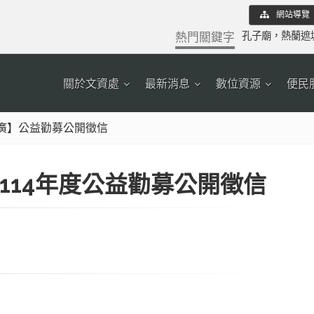
網站導覽
熱門關鍵字
孔子廟
，
熱蘭遮
關於文資處
最新消息
數位資源
便民
廣】公益勸募公開徵信
114年度公益勸募公開徵信