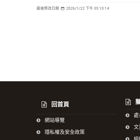
最後修改日期
2026/1/22 下午 05:10:14
:::
關
回首頁
處
網站導覽
文
隱私權及安全政策
組