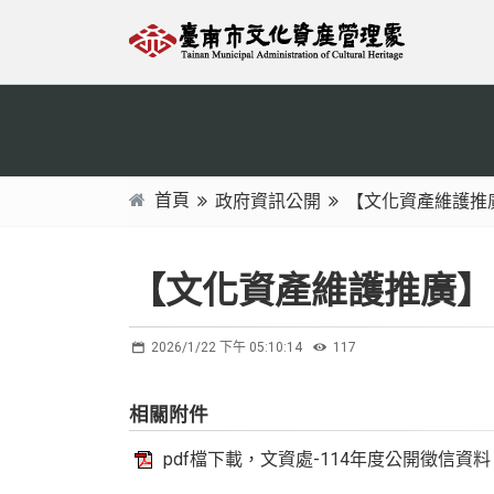
跳
:::
到
主
要
內
容
區
首頁
政府資訊公開
【文化資產維護推
塊
:::
【文化資產維護推廣】
2026/1/22 下午 05:10:14
117
相關附件
pdf檔下載，文資處-114年度公開徵信資料