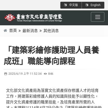
跳
:::
中文版
English
到
主
要
內
首頁
最新消息
其他消息
容
:::
區
塊
「建築彩繪修護助理人員養
成班」職能導向課程
2025/6/19 上午 11:52:34
846
文化部文化資產局為落實文化資產保存修護人才的培育
工作，將建築彩繪修護人員的知識與技能予以顯性化，
提升文化資產修護的職業技能，及培育產業所需的人
才。本課程以114年4月7日公告之「建築彩繪修護技術助