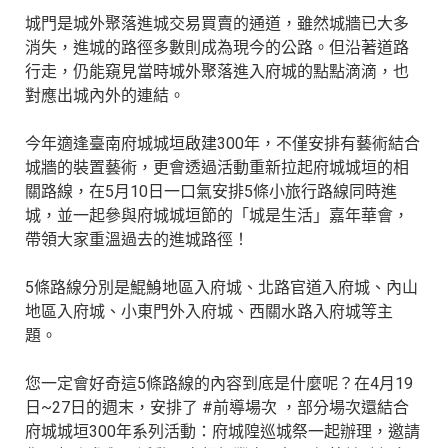
城門是城外聚落進城交易買賣的通道，雖然城牆已大多
消失，進城的路徑多數則成為現今的公路。但沿著道路
行走，仍能窺見當時城外聚落進入府城的點點滴滴，也
對應出城內外的連結。
今年適逢臺南府城城垣啟建300年，不僅安排有藝術結合
城牆的裝置藝術，更會透過活動重新拉起府城城垣的相
關路線，在5月10日一口氣安排5條小旅行路線同時進
城，並一起參與府城城垣節的「城是生活」嘉年華會，
帶領大家重溫過去的進城路徑！
5條路線分別是鯤鯓地區入府城、北路官道入府城、內山
地區入府城、小東門外入府城、西關水路入府城等主
題。
您一定會好奇這5條路線的內容到底是什麼呢？在4月19
日~27日的週末，安排了 #前導場次 ，部分場次還結合
府城城垣300年系列活動：府城隍巡城祭一起辦理，邀請