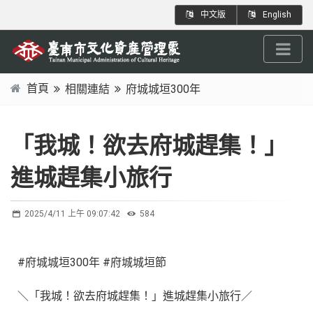
跳
:::
中文版
English
到
主
要
內
首頁
相關連結
府城城垣300年
容
:::
區
塊
「我城！欲去府城趕集！」
進城趕集小旅行
2025/4/11 上午 09:07:42
584
#府城城垣300年 #府城城垣節
＼「我城！欲去府城趕集！」進城趕集小旅行／