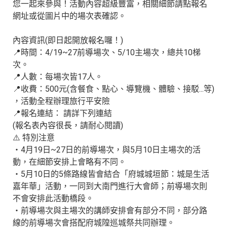
您一起來參與！活動內容超級豐富，相關細節請點報名
網址或從圖片中的場次表確認。
內容資訊(即日起開放報名囉！)
📍時間：4/19~27前導場次、5/10主場次，總共10梯
次。
📍人數：每場次皆17人。
📍收費：500元(含餐食、點心、導覽機、體驗、接駁...等)
，活動全程辦理旅行平安險
📍報名連結： 請詳下列連結
(報名表內容很長，請耐心閱讀)​
⚠️ 特別注意
・4月19日~27日的前導場次，與5月10日主場次的活
動，在細節安排上會略有不同。
・5月10日的5條路線皆會結合「府城城垣節：城是生活
嘉年華」活動，一同到大南門進行大會師；前導場次則
不會安排此活動橋段。
・前導場次與主場次的講師安排會有部分不同，部分路
線的前導場次會搭配府城隍巡城祭共同辦理。