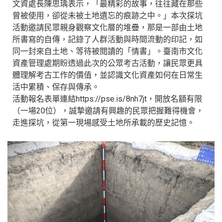
文資處長陳思瑀表示，「最精彩的故事，往往藏在那些
曾被使用，卻從未被土地遺忘的痕跡之中。」本次探坑
活動邀請民眾親身觀察文化層的堆疊，那是一部由土地
所書寫的自傳，記錄了人群活動與時間流動的印記，如
同一封來自土地、等待被閱讀的「情書」。臺南市文化
資產管理處期盼透過此次的公眾考古活動，讓民眾更具
體理解考古工作的價值，並認識文化資產如何在日常生
活中累積、保存與傳承。
活動報名表單連結https://pse.is/8nh7jt，開放名額有限
（一場20位），誠摯邀請有興趣的民眾把握難得機會，
走進探坑，從第一現場感受土地所承載的歷史記憶。