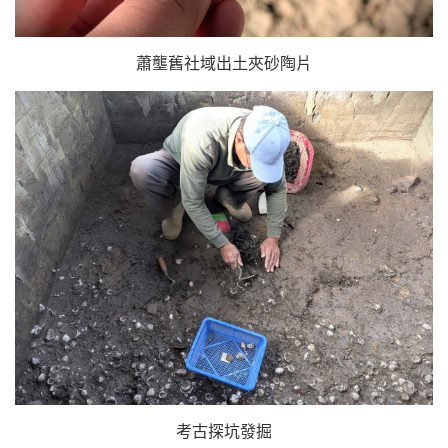
蕭壟舊社域出土夾砂陶片
考古探坑發掘