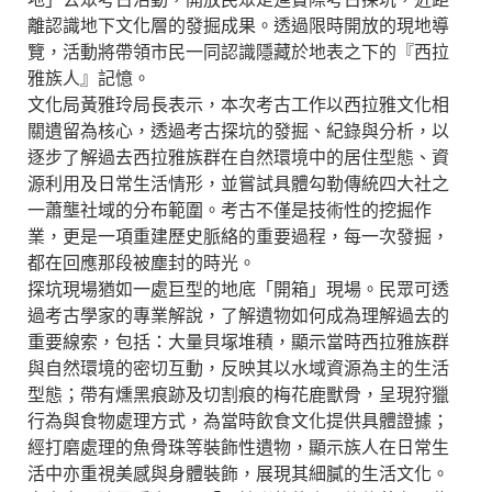
離認識地下文化層的發掘成果。透過限時開放的現地導
覽，活動將帶領市民一同認識隱藏於地表之下的『西拉
雅族人』記憶。
文化局黃雅玲局長表示，本次考古工作以西拉雅文化相
關遺留為核心，透過考古探坑的發掘、紀錄與分析，以
逐步了解過去西拉雅族群在自然環境中的居住型態、資
源利用及日常生活情形，並嘗試具體勾勒傳統四大社之
一蕭壟社域的分布範圍。考古不僅是技術性的挖掘作
業，更是一項重建歷史脈絡的重要過程，每一次發掘，
都在回應那段被塵封的時光。
探坑現場猶如一處巨型的地底「開箱」現場。民眾可透
過考古學家的專業解說，了解遺物如何成為理解過去的
重要線索，包括：大量貝塚堆積，顯示當時西拉雅族群
與自然環境的密切互動，反映其以水域資源為主的生活
型態；帶有燻黑痕跡及切割痕的梅花鹿獸骨，呈現狩獵
行為與食物處理方式，為當時飲食文化提供具體證據；
經打磨處理的魚骨珠等裝飾性遺物，顯示族人在日常生
活中亦重視美感與身體裝飾，展現其細膩的生活文化。