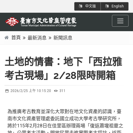
跳
:::
中文版
English
到
主
要
內
首頁
最新消息
新聞訊息
容
:::
區
塊
土地的情書：地下「西拉雅
考古現場」2/28限時開箱
2026/2/25 上午 10:15:20
311
為推廣考古教育並深化大眾對在地文化資產的認識，臺
南市文化資產管理處委託國立成功大學考古學研究所，
將於115年2月28日在佳里區辦理兩場「復返蕭壠祖靈之
地」公眾考古活動，開放民眾走進實際考古探坑，近距