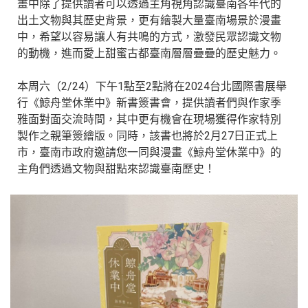
畫中除了提供讀者可以透過主角視角認識臺南各年代的
出土文物與其歷史背景，更有繪製大量臺南場景於漫畫
中，希望以容易讓人有共鳴的方式，激發民眾認識文物
的動機，進而愛上甜蜜古都臺南層層疊疊的歷史魅力。
本周六（2/24）下午1點至2點將在2024台北國際書展舉
行《鯨舟堂休業中》新書簽書會，提供讀者們與作家季
雅面對面交流時間，其中更有機會在現場獲得作家特別
製作之親筆簽繪版。同時，該書也將於2月27日正式上
市，臺南市政府邀請您一同與漫畫《鯨舟堂休業中》的
主角們透過文物與甜點來認識臺南歷史！