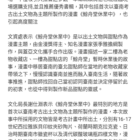
場選購支持,並且推薦優秀書輯，其中包括首次以臺南考
古出土文物為主題所製作的漫畫《鯨舟堂休業中》，也
引起高度關注
文資處表示《鯨舟堂休業中》是以出土文物與甜點作為
漫畫主題，由金漫獎得主、知名漫畫家張季雅擔綱製
作，與蓋亞文化攜手合作出版。漫畫描述一家二樓為老
物收藏店、一樓為甜點店的「鯨舟堂」暫時休業後的故
事，漫畫中移居臺南的臺北甜點師在當地的老物收藏家
帶領之下，慢慢認識臺南並進而融入臺南生活，隨著故
事推進，甜點師找回自己當初認同臺南並決定停留於此
的初衷，也從中得到製作新品甜點的靈感。
文化局長謝仕淵表示《鯨舟堂休業中》最特別的地方是
首次以臺南考古出土文物為主題所製作的漫畫，本次故
事中所採用的文物皆是考古計畫中所出土，分別有16-17
世紀西拉雅族貝印紋夾砂陶片、荷蘭時期克拉克瓷、日
治時期臺南市徽瓷杯以及清代碳酸玻璃瓶四樣文物，漫