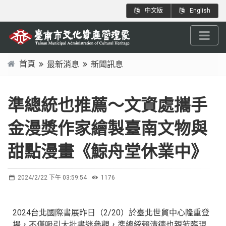
跳
:::
中文版
English
到
主
要
內
首頁
最新消息
新聞訊息
容
:::
區
塊
準總統也推薦～文資處攜手
金漫獎作家繪製臺南文物與
甜點漫畫《鯨舟堂休業中》
2024/2/22 下午 03:59:54
1176
2024台北國際書展昨日（2/20）於臺北世貿中心隆重登
場，不僅吸引大批書迷參觀，準總統賴清德也親蒞臨現