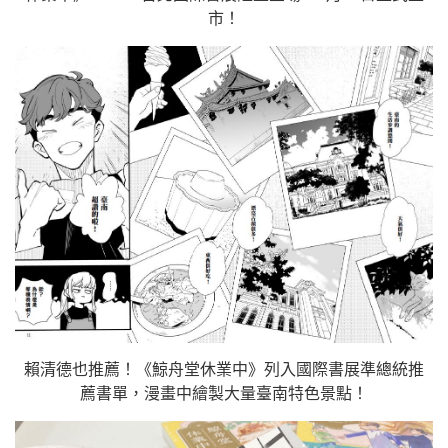
市！
賴清德也推薦！《鯨舟堂休業中》列入國際書展準總統推
薦書單，漫畫中繪製大量臺南特色景點！