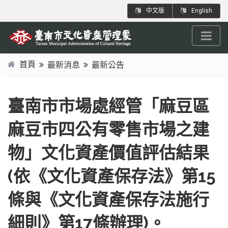
跳
:::
中文版
English
到
主
要
內
首頁
最新消息
最新公告
容
:::
區
塊
臺南市市場處經管「麻豆區
麻豆市四公有零售市場之建
物」文化資產價值評估結果
(依《文化資產保存法》第15
條與《文化資產保存法施行
細則》第17條辦理)。