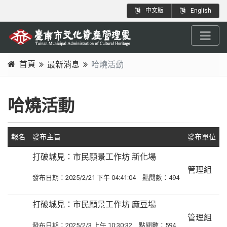
跳
:::
中文版
English
到
主
要
內
首頁
最新消息
哈燒活動
容
:::
區
塊
哈燒活動
報名
發布主旨
發布單位
打破城見：市民願景工作坊 新化場
管理組
發布日期：2025/2/21 下午 04:41:04 點閱數：494
打破城見：市民願景工作坊 麻豆場
管理組
發布日期：2025/2/3 上午 10:30:32 點閱數：594