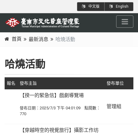
跳
:::
中文版
English
到
主
要
內
首頁
最新消息
哈燒活動
容
:::
區
塊
哈燒活動
報名
發布主旨
發布單位
【揆一的緊急信】戲劇導覽場
管理組
發布日期：2025/7/3 下午 04:01:09 點閱數：
770
【穿越時空的視覺旅行】攝影工作坊