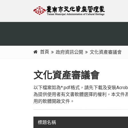
跳
:::
到
主
要
內
容
區
首頁
政府資訊公開
文化資產審議會
塊
:::
文化資產審議會
以下檔案如為*.pdf格式，請先下載及安裝
Acrob
為提供使用者有文書軟體選擇的權利，本文件為
用的軟體開啟文件。
標題名稱