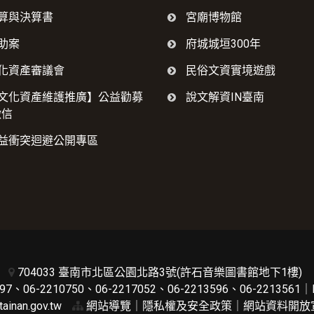
算與決算書
宮廟博物館
助案
府城城垣300年
化資產審議會
民俗文資實境遊戲
文化資產維護推廣】公益勸募
說文解資IN臺南
徵信
益衝突迴避公開專區
704033 臺南市北區公園北路3號(許石音樂圖書館地下1樓)
7、06-2210750、06-2217052、06-2213596、06-2213561｜
ainan.gov.tw
網站導覽
｜
隱私權及安全政策
｜
網站資料開放