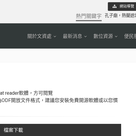
網站導覽
熱門關鍵字
孔子廟
，
熱蘭遮
關於文資處
最新消息
數位資源
便民
at reader
軟體，方可閱覽
ODF開放文件格式，建議您安裝
免費開源軟體
或以您慣
檔案下載