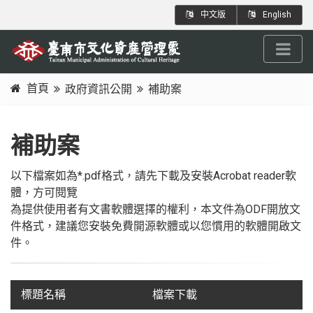
跳
:::
中文版
English
到
主
要
內
首頁
政府資訊公開
補助案
容
:::
區
塊
補助案
以下檔案如為*.pdf格式，請先下載及安裝
Acrobat reader
軟
體，方可閱覽
為提供使用者有文書軟體選擇的權利，本文件為ODF開放文
件格式，建議您安裝
免費開源軟體
或以您慣用的軟體開啟文
件。
標題名稱
檔案下載