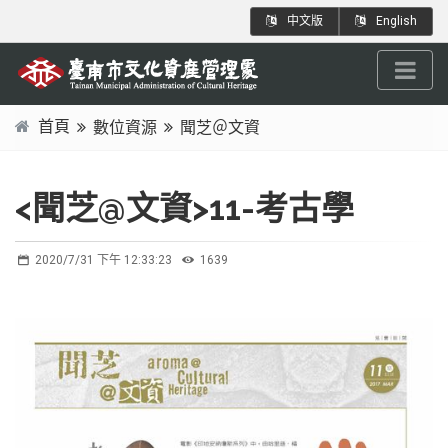
跳
:::
中文版
English
到
主
要
內
首頁
數位資源
聞芝＠文資
容
:::
區
塊
<聞芝@文資>11-考古學
2020/7/31 下午 12:33:23
1639