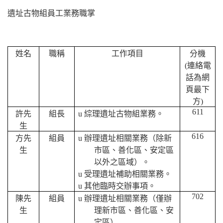
遺址古物組員工業務職掌
姓名
職稱
工作項目
分機
(
連絡電
話為網
頁最下
方
)
611
許先
組長
u
綜理遺址古物組業務。
生
616
方先
組員
u
辦理遺址相關業務（除新
生
市區、善化區、安定區
以外之區域）。
u
受理遺址補助相關業務。
u
其他臨時交辦事項。
702
陳先
組員
u
辦理遺址相關業務（僅辦
生
理新市區、善化區、安
定區）