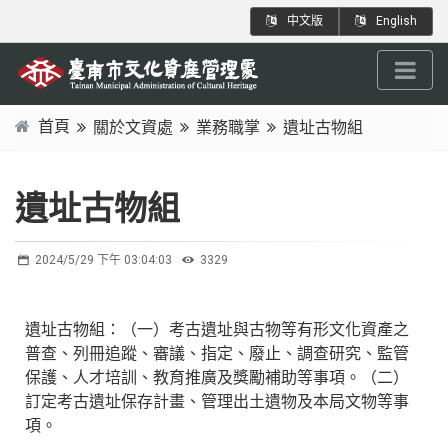
跳
:::
中文版
English
到
主
要
內
首頁
關於文資處
業務職掌
遺址古物組
容
:::
區
塊
遺址古物組
2024/5/29 下午 03:04:03
3329
遺址古物組：（一）考古遺址與古物等有形文化資產之
普查、列冊追蹤、審議、指定、廢止、調查研究、監管
保護、人才培訓、教育推廣及獎勵補助等事項。（二）
訂定考古遺址保存計畫、管理出土遺物及本局文物等事
項。