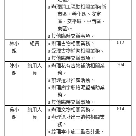
u
辦理開工現勘相關業務
(
新
市區、善化區、安定
區、安平區、中西區、
東區
)
。
u
其他臨時交辦事項。
612
林小
組員
u
辦理古物相關業務。
姐
u
受理古物補助相關業務。
u
其他臨時交辦事項。
704
陳小
約用人
u
辦理私有古物補助相關業
姐
員
務。
u
辦理遺址推廣活動。
u
辦理廟宇彩繪泥塑補助業
務。
u
其他臨時交辦事項。
614
吳小
約用人
u
辦理文物相關業務。
姐
員
u
辦理遺址出土遺物相關業
務。
u
綜理本市施工監看計畫、