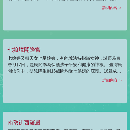
為農曆6月24日。。 由於三國演義中人物形象的建立，體現
詳細內容 ＞
了忠義的精神，加上許多傳奇故事的推波助瀾，倍受中華文
化推崇，橫貫儒釋道三大教派的膜拜，進而產生信仰。又多
次被後代帝王褒封，直至武聖，與「文聖」孔子齊名；道教
尊稱為協天大帝、伏魔大帝、翊漢天尊等，佛教奉其為護法
神之一，稱為伽藍菩薩，儒家奉為五文昌之一或稱山西夫
子，而扶鸞信仰者則奉為恩主，可以說關公信仰歷經時代演
七娘境開隆宮
變，是傳統社會中跨越最多信仰系統的神明。
七娘媽又稱天女七星娘娘，有的說法特指織女神，誕辰為農
曆7月7日，是民間奉為保護孩子平安和健康的神祇。 臺灣民
間信仰中，嬰兒降生到16歲間均受七娘媽的庇護。16歲成年
時，在七娘媽生這天取下古錢紅線，敬備壽金、香燭、七娘
詳細內容 ＞
媽亭…等大禮，舉行「做十六歲」的成年禮，酬謝過去照顧
神恩及父母養育之恩，表示已經成年將此為社會國家貢獻，
發揚古有傳統民族文化。
南勢街西羅殿