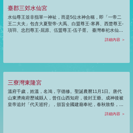
尖鎗，身披混天綾，腳踏風火輪。 農曆9月9日中壇元帥聖誕
臺郡三郊水仙宮
時，祝壽進香人潮絡繹不絕，是臺灣具民俗傳統及在地宗教
特色的盛大宗典之一。
水仙尊王並非指單一神祉，而是5位水神合稱，即「一帝二
王二大夫」包含大夏聖帝-大禹、白盟尊王-寒奡、西楚尊王-
項羽、忠烈尊王-屈原、伍盟尊王-伍子胥。 臺灣奉祀水仙尊
王與臺期的移民及貿易有關，因為早期往來皆賴船運，加上
詳細內容 ＞
臺灣海峽的海象險惡，因此尊奉水神以護祐交通往返平安和
貿易得利。在郁永河著作《採硫日記》：「划水仙者，眾口
齊作鑼鼓聲，人各挾匕首，虛作掉船勢，如午日競渡狀。凡
洋中危急，不得近岸則為之。」昔日船員或郊商或進出口商
都信奉水仙王，並於主要港口建立廟宇奉祀，每年農曆十月
十日水仙王誕辰，盛大舉行祭典。
三寮灣東隆宮
溫府千歲，姓溫，名鴻，字德修。聖誕農曆11月1日。唐代
山東濟南府歷城縣人，曾任山西知府，後封王爺。成神後被
皇帝追封「代天巡狩」，頒旨全國建廟奉祀，春秋致祭，永
享人間香火。並下旨建「巨船」，名曰「溫王船」。又在王
詳細內容 ＞
船上御書「遊府吃府，遊縣吃縣」。