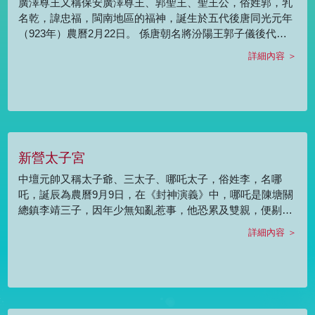
廣澤尊王又稱保安廣澤尊王、郭聖王、聖王公，俗姓郭，乳
名乾，諱忠福，閩南地區的福神，誕生於五代後唐同光元年
（923年）農曆2月22日。 係唐朝名將汾陽王郭子儀後代子
孫，福建泉州安溪縣清溪村人，在世以「孝感動天」聞名，
詳細內容 ＞
十六歲時，盤坐樹上蛻化成神，正當他要羽化之時，母親發
現了並拉住他左腳，所以造像為年輕相貌，圓眼望向前方，
蹺起右腳。 廣澤尊王有「太保」的稱呼是從原鄉所帶來，是
代表尊王的分靈，但在中國地區是稱為「太子」，由於廣澤
尊王靈感非常，一到每年2月、8月聖誕例祭，全臺各地廣澤
尊王廟宇香客絡繹不絕、人山人海，展現出臺灣廣澤尊王信
新營太子宮
仰文化之藝能特色。
中壇元帥又稱太子爺、三太子、哪吒太子，俗姓李，名哪
吒，誕辰為農曆9月9日，在《封神演義》中，哪吒是陳塘關
總鎮李靖三子，因年少無知亂惹事，他恐累及雙親，便剔骨
肉還於父母，散了三魂七魄，一命歸陰，後由太乙真人渡
詳細內容 ＞
化，以蓮花化身再造其命，二次降世後幫助姜子牙伐紂興
周，上封神臺受封為「中壇元帥」。 原為佛教護法神毘沙門
天王的三子，後與道教互相融合民間信仰中的哪吒已從佛教
護法神蛻變成為鄉土神明，也以哪吒為五營兵馬之中營李元
帥，統三秦軍鎮守村中。其造型為左手握乾坤圈，右手持火