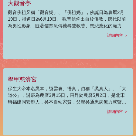
大觀音亭
其以天壇最為熱鬧。
觀音佛祖又稱「觀音媽」、「佛祖媽」，佛誕日為農曆2月
19日，得道日為6月19日。 觀音信仰出自於佛教，唐代以前
為男性形象，隨著信眾流傳祂尋聲救苦、慈悲應化的願力，
逐漸轉變成女神形象，也深入其他宗教，在道教稱為「慈航
詳細內容 ＞
真人」、臺灣民間信仰稱「觀音佛祖」、一貫道稱「南海古
佛」等。 觀世音在民間的形象會因時間、地域及風俗習慣等
有所變化。在臺灣民間住家的神明廳，普遍會懸掛「家堂五
神」的畫像，繪有觀世音菩薩、天上聖母、關聖帝君、福德
正神、司命灶君等，而觀世音菩薩、福德正神、灶君又合稱
「家宅三聖」，觀世音一律被安置最上層以示尊崇，而有
學甲慈濟宮
「觀音媽聯」或「佛祖彩仔」的稱呼，因此有「戶戶觀世
音」一說。
保生大帝本名吳夲，號雲衷、悟真，俗稱「吳真人」、「大
道公」，誕辰為農曆3月15日，飛昇於農曆5月2日，是北宋
時福建同安縣人，吳夲自幼家貧，父親吳通患病無力就醫而
去世，母親黃氏後來也因憂傷去世，此事令他立志學醫濟
詳細內容 ＞
世。吳夲初習捕蛇、採草藥，後學針灸、湯藥，醫術之名聲
逐漸傳播民間，時人呼為「神醫」。 1036年農曆5月2日，
因採藥不慎墜崖，一代名醫就此羽化，得年58歲。 因其醫術
高明，流傳有「點龍眼、醫虎喉」等傳奇事蹟，為閩南地區