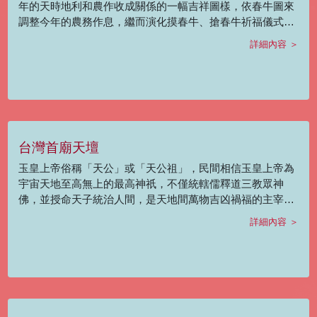
年的天時地利和農作收成關係的一幅吉祥圖樣，依春牛圖來
調整今年的農務作息，繼而演化摸春牛、搶春牛祈福儀式。
正統鹿耳門聖母廟「迎春牛」由昔時官府迎春禮轉變而來，
詳細內容 ＞
歷年皆於元宵前後舉辦，先於土城仔地區舉辦遶境，再回到
鹿耳門聖母廟廟埕前進行鞭春牛、搶春牛儀式。春牛糊製依
天干地支設色，自有一套文化邏輯，包含糊春牛、祭春牛、
摸春牛、迎春牛、鞭春牛和搶春牛等 6 個階段，形成一套完
整的「春牛文化」，全臺少見。
台灣首廟天壇
玉皇上帝俗稱「天公」或「天公祖」，民間相信玉皇上帝為
宇宙天地至高無上的最高神祇，不僅統轄儒釋道三教眾神
佛，並授命天子統治人間，是天地間萬物吉凶禍福的主宰。
傳統文化中，數始於一、終於九，九是最大之數，因此將農
詳細內容 ＞
曆正月初九訂為玉皇上帝萬壽之日，民間稱為「天公生」，
由於玉皇上帝在常民百姓心中的崇高地位，民間祭祀也特別
隆重。以往自農曆正月初八晚間11點開始拜天公，意指正月
初九子時起祭拜，在清代《安平縣雜記》中記載家家戶戶會
焚香、點燈燭、放鞭炮來祝壽，有錢人家還會擺放各式牲牢
祭品、演大戲、請道士誦經等，當天府城各廟都有慶祝，尤