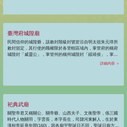
與性格，如：大王李府千歲，聖誕為農曆4月26日，造像鶴
髮童顏，文武雙才，為一仁義之神，精於觀天文測良辰，素
有「大王好日子」之稱。五王范府千歲，聖誕為農曆4月27
日，善於飛沙走石，能土遁，精通脈理與醫術，為一歧黃之
神，有「五王好脈理」的俗諺流傳後世。
臺灣府城隍廟
民間信仰的城隍爺，該敕封階級封號皆沿自明太祖朱元璋所
敕封頒定，其行使的職權限於各管轄區域內，掌管府的稱府
城隍封「威靈公」，掌管州的稱州城隍封「綏靖侯」，掌管
一縣者稱縣城隍封「顯佑伯」。 由於城隍爺是一種官職，並
詳細內容 ＞
非某人的獨稱，一地的城隍爺不一定只有一人。在臺灣剛納
入清廷統治時設置行政長官，但各項施政一時難以週全，所
以朝廷崇奉城隍爺，藉此安定人心，彌補法治之不足，故清
朝統治時設臺灣府城隍廟。 府城隍「威靈公」為陽間護國祐
民的地方守護神。並有專司人間善惡之記錄、通報、死者亡
靈審判和移送的職務。因各地城隍廟聖誕日不同，府城隍聖
祀典武廟
誕廟方定為農曆5月11日，廟方於前一日暖壽，並於5月14日
出碗犒賞衙役。祭典隆重吸引各方信徒來參拜。
關聖帝君又稱關公、關帝爺、山西夫子、文衡聖帝，係三國
時代人物關羽，字雲長，本字長生，司隸河東解人，生於東
漢桓帝延熹年間(160)，因各廟宇聖誕日不同，聖誕日廟方定