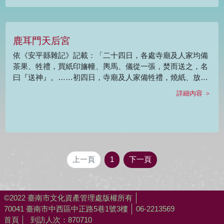
鹿耳門天后宮
依《安平縣雜記》記載：「二十四日，各處寺廟及人家均備
茶果、牲禮，買紙印旛幢、輿馬、儀從一張，焚而送之，名
曰『送神』。……初四日，寺廟及人家備牲禮，燒紙、放爆
竹以祀神，名曰『接神』。」 可知習俗上農曆12月24日
詳細內容 ＞
『送神』，送神上天述職，稟報人間善惡，至正月初四『接
神』，迎眾神返回人間，繼續接受祭拜與監察人間善惡。
上一頁
1
下一頁
©2022 臺南市文化資產管理處版權所有
70041 臺南市中西區中正路5巷1號3樓
06-2213569
首頁
到訪人次：870710